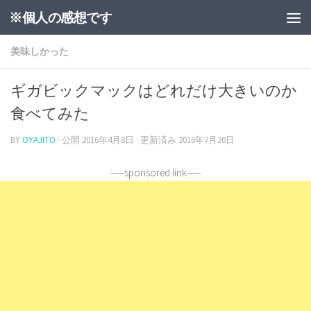
※個人の感想です
美味しかった
ギガビックマックはどれだけ大きいのか
食べてみた
BY
OYAJITO
· 公開
2016年4月8日
· 更新済み
2016年7月20日
-----sponsored link-----