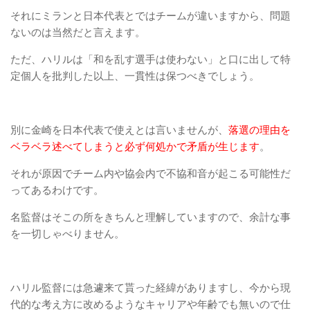
それにミランと日本代表とではチームが違いますから、問題
ないのは当然だと言えます。
ただ、ハリルは「和を乱す選手は使わない」と口に出して特
定個人を批判した以上、一貫性は保つべきでしょう。
別に金崎を日本代表で使えとは言いませんが、
落選の理由を
ベラベラ述べてしまうと必ず何処かで矛盾が生じます
。
それが原因でチーム内や協会内で不協和音が起こる可能性だ
ってあるわけです。
名監督はそこの所をきちんと理解していますので、余計な事
を一切しゃべりません。
ハリル監督には急遽来て貰った経緯がありますし、今から現
代的な考え方に改めるようなキャリアや年齢でも無いので仕