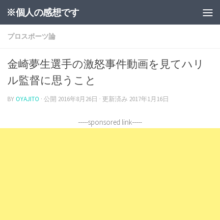
※個人の感想です
プロスポーツ論
金崎夢生選手の激怒事件動画を見てハリ
ル監督に思うこと
BY
OYAJITO
· 公開
2016年8月26日
· 更新済み
2017年1月16日
-----sponsored link-----