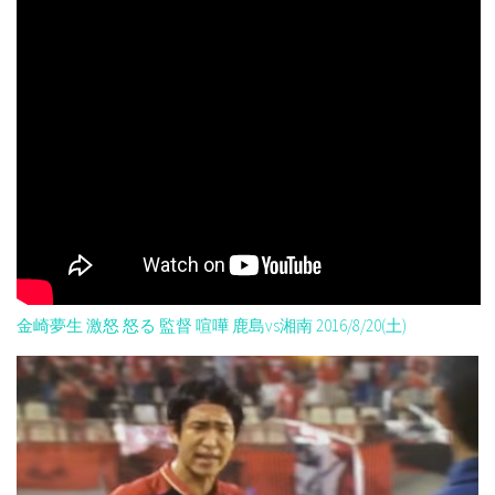
金崎夢生 激怒 怒る 監督 喧嘩 鹿島vs湘南 2016/8/20(土)