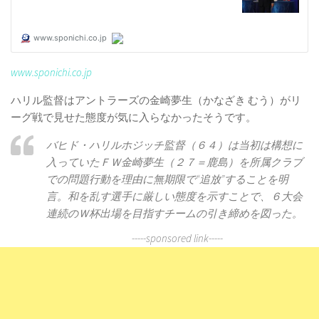
www.sponichi.co.jp
ハリル監督はアントラーズの金崎夢生（かなざき むう）がリ
ーグ戦で見せた態度が気に入らなかったそうです。
バヒド・ハリルホジッチ監督（６４）は当初は構想に
入っていたＦＷ金崎夢生（２７＝鹿島）を所属クラブ
での問題行動を理由に無期限で“追放”することを明
言。和を乱す選手に厳しい態度を示すことで、６大会
連続のＷ杯出場を目指すチームの引き締めを図った。
-----sponsored link-----