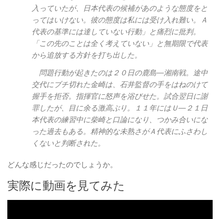
入っていたが、日本代表の候補があのような態度をと
ってはいけない。彼の態度は私には受け入れ難い。Ａ
代表の基準には達していない行動」と痛烈に批判。
「この先のことは全く考えていない」と無期限で代表
から追放する方針を打ち出した。
問題行動が起きたのは２０日の鹿島―湘南戦。途中
交代にブチ切れた金崎は、石井監督の手をはねのけて
握手を拒否。指揮官に怒声を浴びせた。試合翌日に謝
罪したが、目に余る激高ぶり。１１年にはＵ―２１日
本代表の練習中に柴崎と口論になり、つかみ合いにな
った過去もある。精神的な未熟さがＡ代表にふさわし
くないと判断された。
どんな感じだったのでしょうか。
実際に動画を見てみた